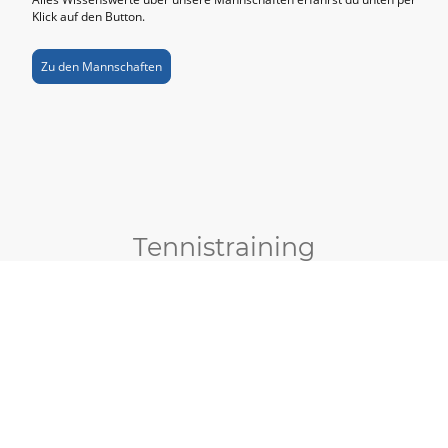
Klick auf den Button.
Zu den Mannschaften
Tennistraining
Du willst mit Tennis starten oder dein Spiel verbessern? Dann
bist du bei uns genau richtig!
Unser Trainerteam: Tim Müller, Luis Moll, Lukas Bosch sowie
Alexandra Zaruba (Kindertraining) bringt dich im Einzel oder
Gruppentraining auf das nächste Level. Tim ist dein erster
Ansprechpartner, besonders wenn du neu einsteigst oder
Kindertraining suchst.
Die Kosten hängen von der Trainingsart ab: sprich einfach direkt